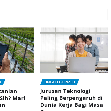
UNCATEGORIZED
D
Jurusan Teknologi
tanian
Paling Berpengaruh di
 Sih? Mari
Dunia Kerja Bagi Masa
an