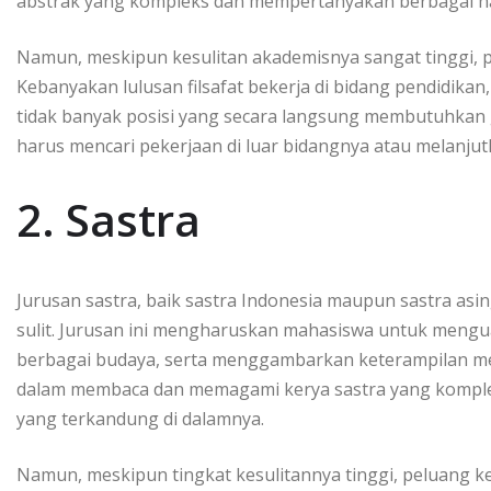
abstrak yang kompleks dan mempertanyakan berbagai ha
Namun, meskipun kesulitan akademisnya sangat tinggi, pel
Kebanyakan lulusan filsafat bekerja di bidang pendidikan
tidak banyak posisi yang secara langsung membutuhkan gel
harus mencari pekerjaan di luar bidangnya atau melanjutk
2. Sastra
Jurusan sastra, baik sastra Indonesia maupun sastra asin
sulit. Jurusan ini mengharuskan mahasiswa untuk mengu
berbagai budaya, serta menggambarkan keterampilan menu
dalam membaca dan memagami kerya sastra yang kompl
yang terkandung di dalamnya.
Namun, meskipun tingkat kesulitannya tinggi, peluang ker