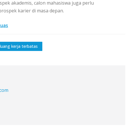
 aspek akademis, calon mahasiswa juga perlu
prospek karier di masa depan.
Luas
luang kerja terbatas
.com