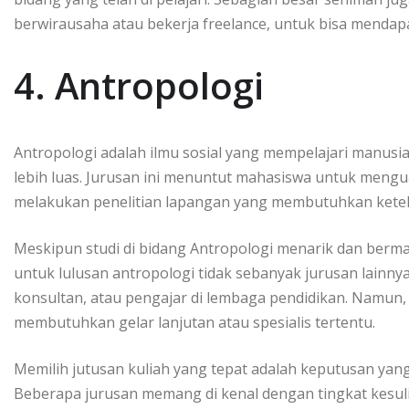
berwirausaha atau bekerja freelance, untuk bisa mendapa
4. Antropologi
Antropologi adalah ilmu sosial yang mempelajari manusia
lebih luas. Jurusan ini menuntut mahasiswa untuk mengua
melakukan penelitian lapangan yang membutuhkan ketelit
Meskipun studi di bidang Antropologi menarik dan berm
untuk lulusan antropologi tidak sebanyak jurusan lainnya
konsultan, atau pengajar di lembaga pendidikan. Namun, p
membutuhkan gelar lanjutan atau spesialis tertentu.
Memilih jutusan kuliah yang tepat adalah keputusan ya
Beberapa jurusan memang di kenal dengan tingkat kesuli