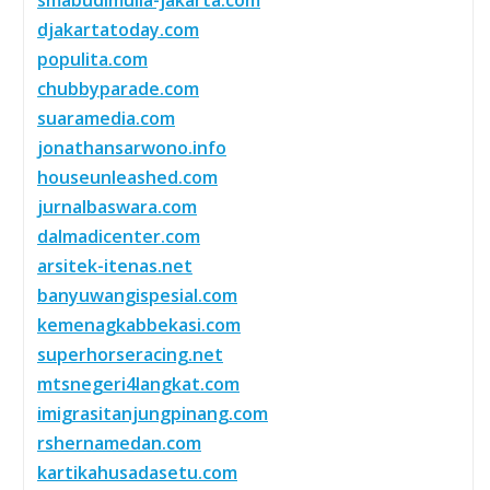
smabudimulia-jakarta.com
djakartatoday.com
populita.com
chubbyparade.com
suaramedia.com
jonathansarwono.info
houseunleashed.com
jurnalbaswara.com
dalmadicenter.com
arsitek-itenas.net
banyuwangispesial.com
kemenagkabbekasi.com
superhorseracing.net
mtsnegeri4langkat.com
imigrasitanjungpinang.com
rshernamedan.com
kartikahusadasetu.com