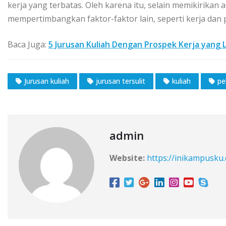
kerja yang terbatas. Oleh karena itu, selain memikirikan
mempertimbangkan faktor-faktor lain, seperti kerja dan 
Baca Juga:
5 Jurusan Kuliah Dengan Prospek Kerja yang 
Jurusan kuliah
jurusan tersulit
kuliah
pe
admin
Website:
https://inikampusku