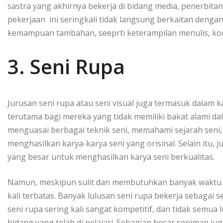
sastra yang akhirnya bekerja di bidang media, penerbita
pekerjaan ini seringkali tidak langsung berkaitan dengan
kemampuan tambahan, seeprti keterampilan menulis, komun
3. Seni Rupa
Jurusan seni rupa atau seni visual juga termasuk dalam ka
terutama bagi mereka yang tidak memiliki bakat alami dal
menguasai berbagai teknik seni, memahami sejarah seni, s
menghasilkan karya-karya seni yang orisinal. Selain itu,
yang besar untuk menghasilkan karya seni berkualitas.
Namun, meskipun sulit dan membutuhkan banyak waktu se
kali terbatas. Banyak lulusan seni rupa bekerja sebagai se
seni rupa sering kali sangat kompetitif, dan tidak sem
bidang yang telah di pelajari. Sebagian besar seniman ju