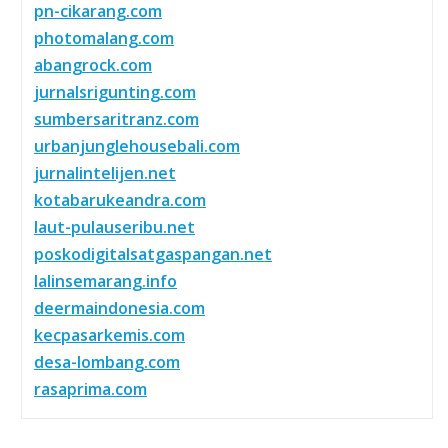
pn-cikarang.com
photomalang.com
abangrock.com
jurnalsrigunting.com
sumbersaritranz.com
urbanjunglehousebali.com
jurnalintelijen.net
kotabarukeandra.com
laut-pulauseribu.net
poskodigitalsatgaspangan.net
lalinsemarang.info
deermaindonesia.com
kecpasarkemis.com
desa-lombang.com
rasaprima.com