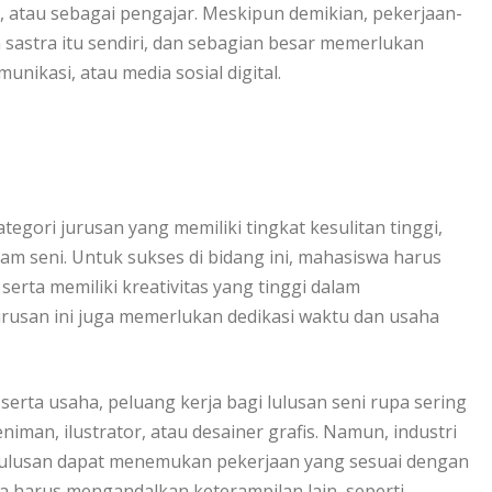
n, atau sebagai pengajar. Meskipun demikian, pekerjaan-
 sastra itu sendiri, dan sebagian besar memerlukan
ikasi, atau media sosial digital.
tegori jurusan yang memiliki tingkat kesulitan tinggi,
am seni. Untuk sukses di bidang ini, mahasiswa harus
erta memiliki kreativitas yang tinggi dalam
 jurusan ini juga memerlukan dedikasi waktu dan usaha
rta usaha, peluang kerja bagi lulusan seni rupa sering
niman, ilustrator, atau desainer grafis. Namun, industri
ua lulusan dapat menemukan pekerjaan yang sesuai dengan
ga harus mengandalkan keterampilan lain, seperti