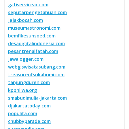
gatiserviceac.com
seputarpengetahuan.com
jejakbocah.com
museumastronomi.com
bemfikesunsoed.com
desadigitalindonesia.com
pesantrenalfatah.com
jawalogger.com
webgiswisatasubang.com
treasureofsukabumi.com
tanjungduren.com
kppnliwa.org
smabudimulia-jakarta.com
djakartatoday.com
populita.com
chubbyparade.com