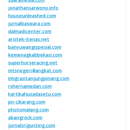
suaramedia.com
jonathansarwono.info
houseunleashed.com
jurnalbaswara.com
dalmadicenter.com
arsitek-itenas.net
banyuwangispesial.com
kemenagkabbekasi.com
superhorseracing.net
mtsnegeri4langkat.com
imigrasitanjungpinang.com
rshernamedan.com
kartikahusadasetu.com
pn-cikarang.com
photomalang.com
abangrock.com
jurnalsrigunting.com