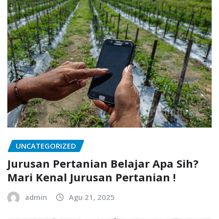
UNCATEGORIZED
Jurusan Pertanian Belajar Apa Sih?
Mari Kenal Jurusan Pertanian !
admin
Agu 21, 2025