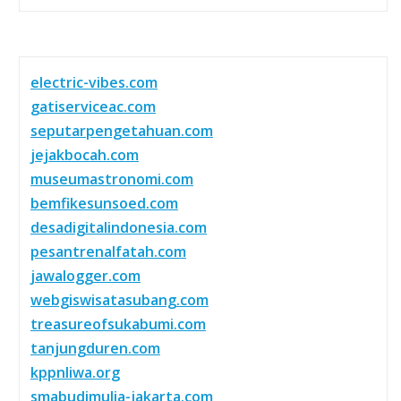
electric-vibes.com
gatiserviceac.com
seputarpengetahuan.com
jejakbocah.com
museumastronomi.com
bemfikesunsoed.com
desadigitalindonesia.com
pesantrenalfatah.com
jawalogger.com
webgiswisatasubang.com
treasureofsukabumi.com
tanjungduren.com
kppnliwa.org
smabudimulia-jakarta.com