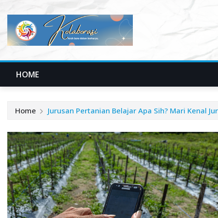
Skip
to
content
HOME
Home
Jurusan Pertanian Belajar Apa Sih? Mari Kenal Ju