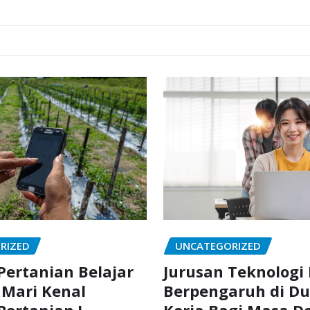
UNCATEGORIZED
RIZED
Jurusan Teknologi 
Pertanian Belajar
Berpengaruh di Du
 Mari Kenal
Kerja Bagi Masa D