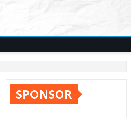
SPONSOR