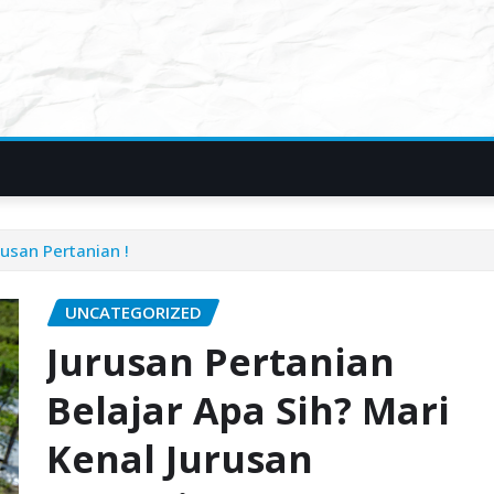
rusan Pertanian !
UNCATEGORIZED
Jurusan Pertanian
Belajar Apa Sih? Mari
Kenal Jurusan