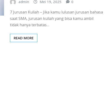
admin
Mei 19, 2025
0
7 Jurusan Kuliah – Jika kamu lulusan jurusan bahasa
saat SMA, jurusan kuliah yang bisa kamu ambil
tidak hanya terbatas…
READ MORE