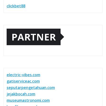
clickbet88
PARTNER
electric-vibes.com
gatiserviceac.com
seputarpengetahuan.com
jejakbocah.com
museumastronomi.com