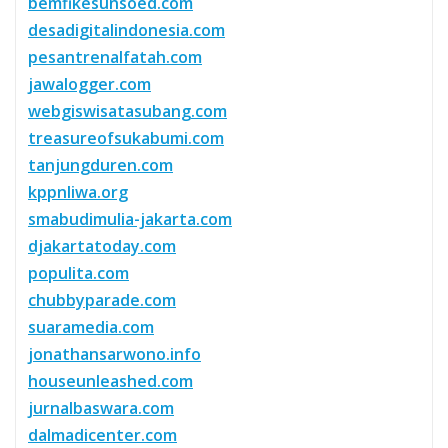
bemfikesunsoed.com
desadigitalindonesia.com
pesantrenalfatah.com
jawalogger.com
webgiswisatasubang.com
treasureofsukabumi.com
tanjungduren.com
kppnliwa.org
smabudimulia-jakarta.com
djakartatoday.com
populita.com
chubbyparade.com
suaramedia.com
jonathansarwono.info
houseunleashed.com
jurnalbaswara.com
dalmadicenter.com