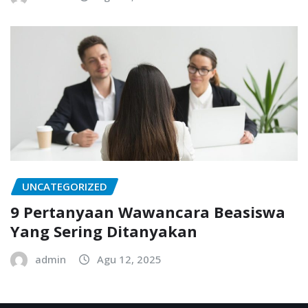
UNCATEGORIZED
9 Pertanyaan Wawancara Beasiswa
Yang Sering Ditanyakan
admin
Agu 12, 2025