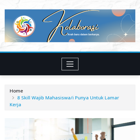
Skip
to
content
Home
8 Skill Wajib Mahasiswa/i Punya Untuk Lamar
Kerja