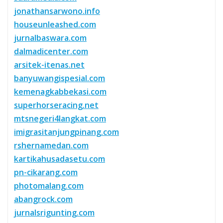
jonathansarwono.info
houseunleashed.com
jurnalbaswara.com
dalmadicenter.com
arsitek-itenas.net
banyuwangispesial.com
kemenagkabbekasi.com
superhorseracing.net
mtsnegeri4langkat.com
imigrasitanjungpinang.com
rshernamedan.com
kartikahusadasetu.com
pn-cikarang.com
photomalang.com
abangrock.com
jurnalsrigunting.com