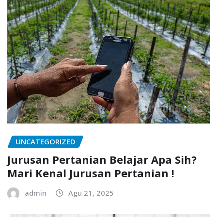
UNCATEGORIZED
Jurusan Pertanian Belajar Apa Sih?
Mari Kenal Jurusan Pertanian !
admin
Agu 21, 2025