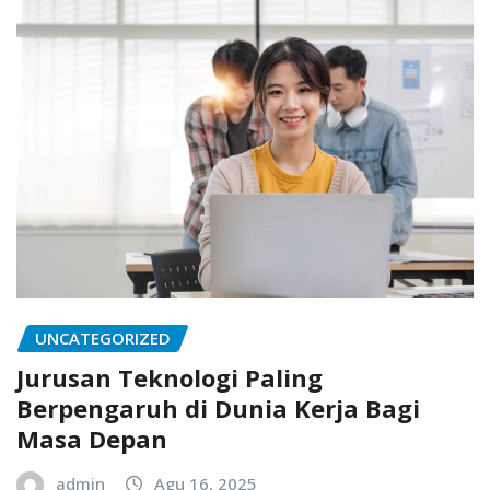
UNCATEGORIZED
Jurusan Teknologi Paling
Berpengaruh di Dunia Kerja Bagi
Masa Depan
admin
Agu 16, 2025